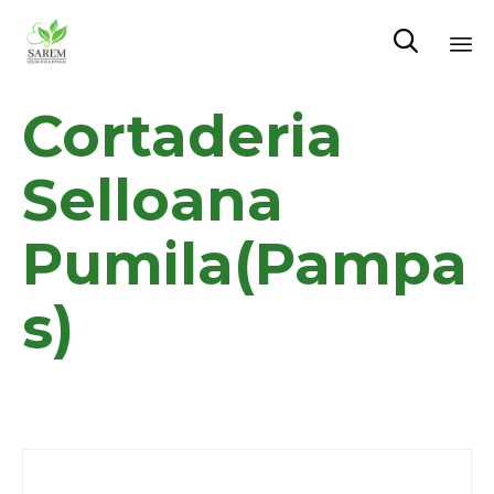

Sk
Cortaderia
to
co
Selloana
Pumila(Pampa
s)