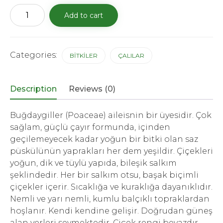
Cortaderia
Add to cart
Selloana
Pumila(Pampas)
quantity
Categories:
BİTKİLER
ÇALILAR
Description
Reviews (0)
Buğdaygiller (Poaceae) aileisnin bir üyesidir. Çok
sağlam, güçlü çayır formunda, içinden
geçilemeyecek kadar yoğun bir bitki olan saz
püskülünün yaprakları her dem yeşildir. Çiçekleri
yoğun, dik ve tüylü yapıda, bileşik salkım
şeklindedir. Her bir salkım otsu, başak biçimli
çiçekler içerir. Sıcaklığa ve kuraklığa dayanıklıdır.
Nemli ve yarı nemli, kumlu balçıklı topraklardan
hoşlanır. Kendi kendine gelişir. Doğrudan güneş
alan yerleri sevmektedir. Çiçek rengi beyazdır.