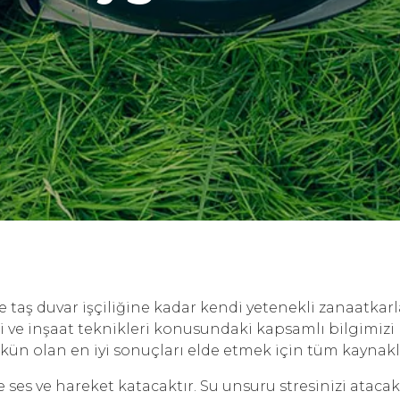
e taş duvar işçiliğine kadar kendi yetenekli zanaatkarla
eri ve inşaat teknikleri konusundaki kapsamlı bilgimizi 
kün olan en iyi sonuçları elde etmek için tüm kaynakla
 ses ve hareket katacaktır. Su unsuru stresinizi atacak 