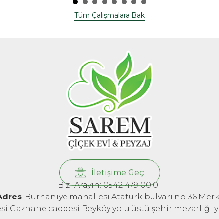
Tüm Çalışmalara Bak
İletişime Geç
Bizi Arayın: 0542 479 00 01
Adres
: Burhaniye mahallesi Atatürk bulvarı no 36 Mer
esi Gazhane caddesi Beyköy yolu üstü şehir mezarlığı