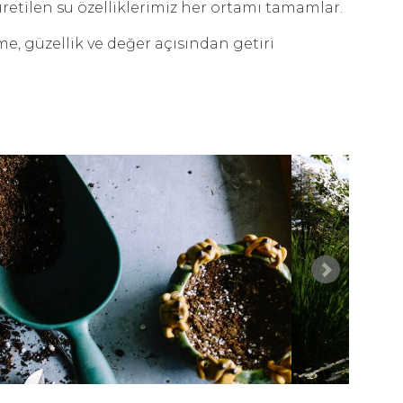
etilen su özelliklerimiz her ortamı tamamlar.
me, güzellik ve değer açısından getiri