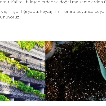
dir. Kaliteli bileşenlerden ve doğal malzemelerden ür
k için işbirliği yaptı. Peyzajınızın ömrü boyunca büyü
 sunuyoruz.