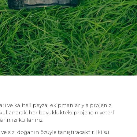
rı ve kaliteli peyzaj ekipmanlarıyla projenizi
kullanarak, her büyüklükteki proje için yeterli
rımızı kullanırız.
ve sizi doğanın özüyle tanıştıracaktır. İki su