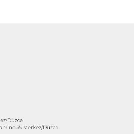
kez/Düzce
 yanı no:55 Merkez/Düzce