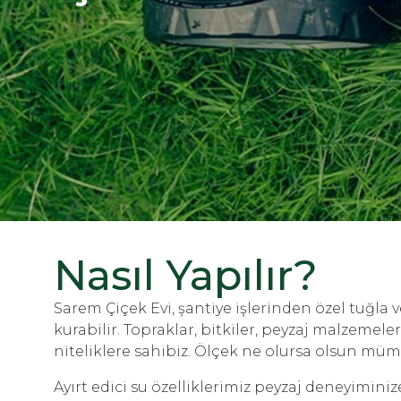
Nasıl Yapılır?
Sarem Çiçek Evi, şantiye işlerinden özel tuğla v
kurabilir. Topraklar, bitkiler, peyzaj malzemel
niteliklere sahibiz. Ölçek ne olursa olsun müm
Ayırt edici su özelliklerimiz peyzaj deneyiminize