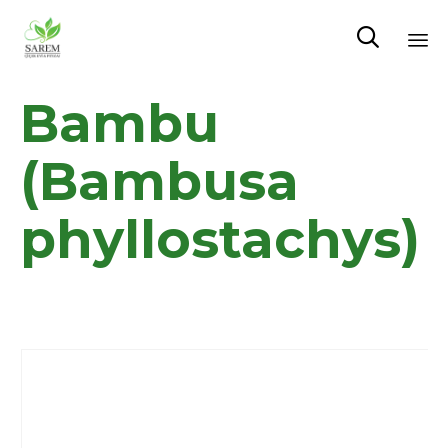

Sk
Bambu
to
co
(Bambusa
phyllostachys)