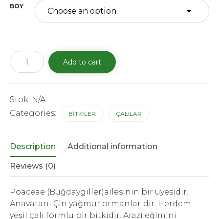
BOY
Bambu
Add to cart
(Bambusa
phyllostachys)
quantity
Stok:
N/A
Categories:
BİTKİLER
ÇALILAR
Description
Additional information
Reviews (0)
Poaceae (Buğdaygiller)ailesinin bir üyesidir.
Anavatanı Çin yağmur ormanlarıdır. Herdem
yeşil çalı formlu bir bitkidir. Arazi eğimini