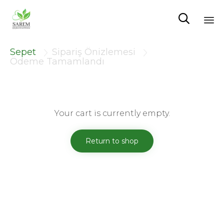

Sk
Sepet
Sipariş Önizlemesi


to
Ödeme Tamamlandı
co
Your cart is currently empty.
Return to shop