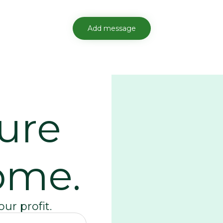
ure
ome.
ur profit.