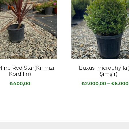
line Red Star(Kırmızı
Buxus microphylla
Kordilin)
Şimşir)
₺
400,00
₺
2.000,00
–
₺
6.000