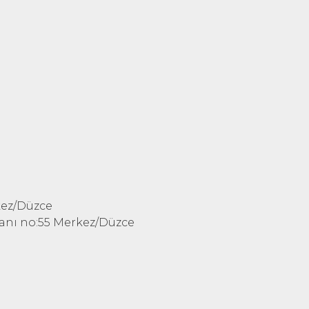
kez/Düzce
 yanı no:55 Merkez/Düzce