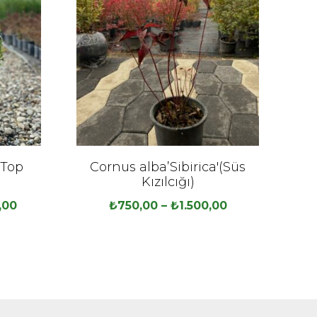
(Top
Cornus alba’Sibirica'(Süs
Te
Kızılcığı)
,00
₺
750,00
–
₺
1.500,00