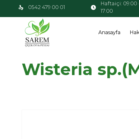
Haftaiçi: 09:00 
0542 479 00 01
17:00
Anasayfa
Hak
Wisteria sp.(