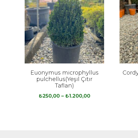
Euonymus microphyllus
Cordy
pulchellus(Yeşil Çıtır
Taflan)
₺
250,00
–
₺
1.200,00