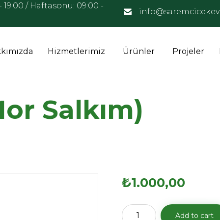
- 19:00 / Haftasonu: 09:00 -
info@saremcicekev
kımızda
Hizmetlerimiz
Ürünler
Projeler
Mor Salkım)
₺
1.000,00
Wisteria
Add to cart
sp.