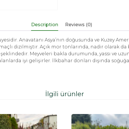
Description
Reviews (0)
idir. Anavatanı Asya’nın doğusunda ve Kuzey Amerika’d
almaçlı dizilmiştir. Açık mor tonlarında, nadir olarak d
 şeklindedir. Meyveleri bakla durumunda, yassı ve uzun
alanlarda iyi gelişirler. İlkbahar donları dışında soğuğ
İlgili ürünler