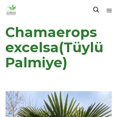

Sk
Chamaerops
to
co
excelsa(Tüylü
Palmiye)