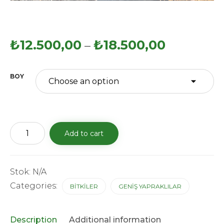
₺
12.500,00
₺
18.500,00
–
BOY
Chamaerops
Add to cart
excelsa(Tüylü
Palmiye)
quantity
Stok:
N/A
Categories:
BİTKİLER
GENİŞ YAPRAKLILAR
Description
Additional information