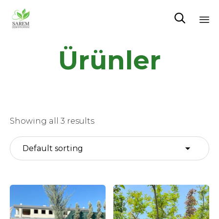

Sk
Ürünler
to
co
Showing all 3 results